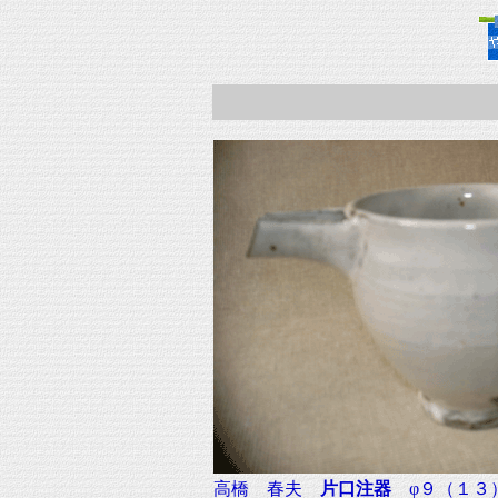
高橋 春夫
片口注器
φ９（１３