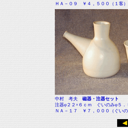
ＨＡ－０９ ￥４，５００（１客
中村 考夫
磁器・注器セット
注器φ２２×６ｃｍ ぐいのみφ５．
ＮＡ－１７ ￥７，０００（ぐいの