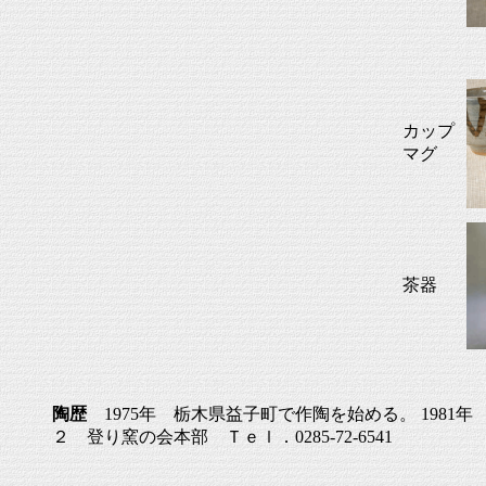
カップ
マグ
茶器
陶歴
1975年 栃木県益子町で作陶を始める。 1981
２ 登り窯の会本部 Ｔｅｌ．0285-72-6541