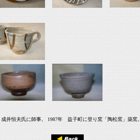
年 成井恒夫氏に師事。 1987年 益子町に登り窯「陶松窯」築