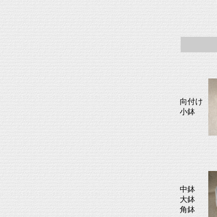
向付け
小鉢
中鉢
大鉢
角鉢