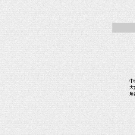
中
大
角