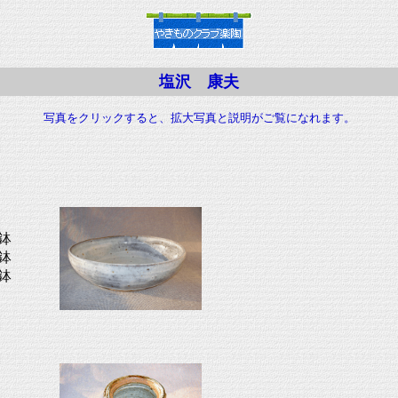
塩沢 康夫
写真をクリックすると、拡大写真と説明がご覧になれます。
鉢
鉢
鉢