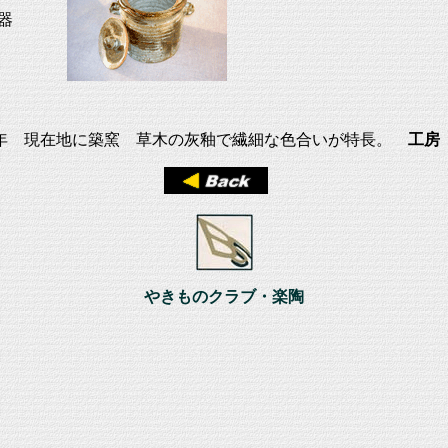
器
92年 現在地に築窯 草木の灰釉で繊細な色合いが特長。
工房
やきものクラブ・楽陶