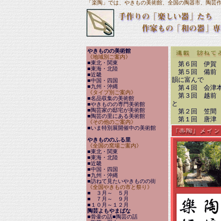
「楽陶」では、やきもの美術館、全国の陶器市、陶芸
やきものの美術館
《地域別ご案内》
■東北・関東
第６
回 伊賀
■東海・北陸
第５回 備前
■近畿
韻に富んで
■中国・四国
■九州・沖縄
第４回 会津
《タイプ別ご案内》
第３回 越前 
■名品収集の美術館
と
■やきものの専門美術館
■陶芸家の邸宅が美術館
第２回 笠間 
■陶芸の里にある美術館
第１回 唐津 
《その他のご案内》
■いま特別展開催中の美術館
やきもののふる里
《全国の窯場ご案内》
■東北・関東
■東海・北陸
■近畿
■中国・四国
■九州・沖縄
■訪ねて見たいやきものの街
《全国やきもの市と祭り》
■ ３月～ ５月
■ ７月～ ９月
■１０月～１２月
陶芸よもやまばな
■骨壷の話
■陶芸の話