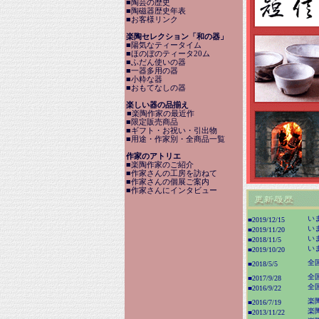
■陶芸の歴史
■陶磁器歴史年表
■お客様リンク
楽陶セレクション「和の器」
■陽気なティータイム
■ほのぼのティータ20ム
■ふだん使いの器
■一器多用の器
■小粋な器
■おもてなしの器
楽しい器の品揃え
■楽陶作家の最近作
■限定販売商品
■ギフト・お祝い・引出物
■用途・作家別・全商品一覧
作家のアトリエ
■楽陶作家のご紹介
■作家さんの工房を訪ねて
■作家さんの個展ご案内
■作家さんにインタビュー
い
■2019/12/15
い
■2019/11/20
い
■2018/11/5
い
■2019/10/20
全
■2018/5/5
全
■2017/9/28
全
■2016/9/22
楽
■2016/7/19
楽
■2013/11/22